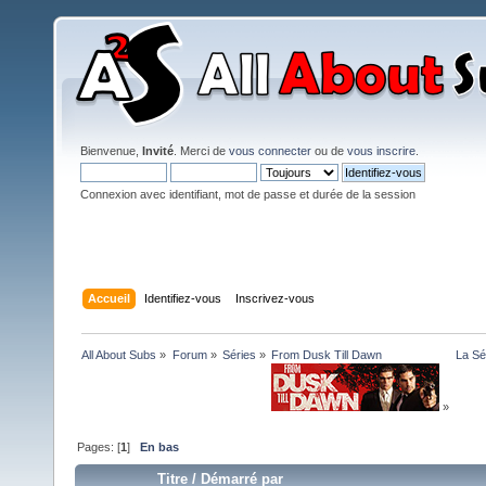
Bienvenue,
Invité
. Merci de
vous connecter
ou de
vous inscrire
.
Connexion avec identifiant, mot de passe et durée de la session
Accueil
Identifiez-vous
Inscrivez-vous
All About Subs
»
Forum
»
Séries
»
From Dusk Till Dawn
La Sé
»
Pages: [
1
]
En bas
Titre
/
Démarré par