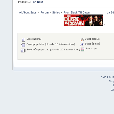
Pages: [
1
]
En haut
All About Subs
»
Forum
»
Séries
»
From Dusk Till Dawn
La Sé
»
Sujet normal
Sujet bloqué
Sujet épinglé
Sujet populaire (plus de 15 interventions)
Sondage
Sujet très populaire (plus de 25 interventions)
SMF 2.0.1
Simp
T
X