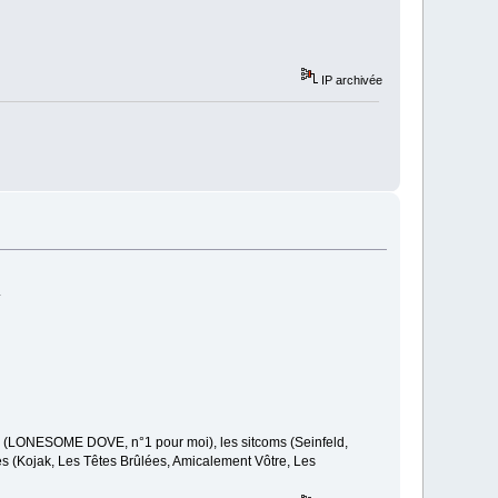
IP archivée
.
ries (LONESOME DOVE, n°1 pour moi), les sitcoms (Seinfeld,
nnes (Kojak, Les Têtes Brûlées, Amicalement Vôtre, Les