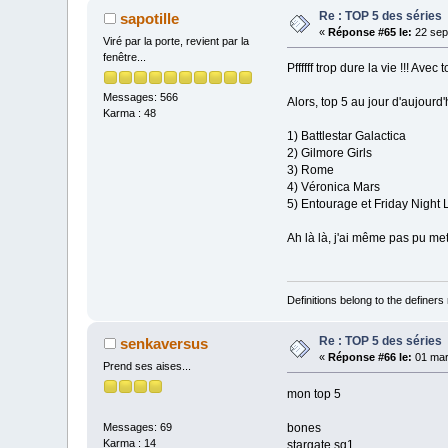
Re : TOP 5 des séries
sapotille
«
Réponse #65 le:
22 sep
Viré par la porte, revient par la
fenêtre...
Pffffff trop dure la vie !!! Av
Messages: 566
Alors, top 5 au jour d'aujourd'h
Karma : 48
1) Battlestar Galactica
2) Gilmore Girls
3) Rome
4) Véronica Mars
5) Entourage et Friday Night 
Ah là là, j'ai même pas pu m
Definitions belong to the definers 
Re : TOP 5 des séries
senkaversus
«
Réponse #66 le:
01 mar
Prend ses aises...
mon top 5
bones
Messages: 69
Karma : 14
stargate sg1