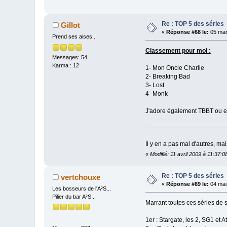
Re : TOP 5 des séries
Gillot
«
Réponse #68 le:
05 mar
Prend ses aises...
Classement pour moi :
Messages: 54
Karma : 12
1- Mon Oncle Charlie
2- Breaking Bad
3- Lost
4- Monk
J'adore également TBBT ou 
Il y en a pas mal d'autres, mai
«
Modifié: 11 avril 2009 à 11:37:08
Re : TOP 5 des séries
vertchouxe
«
Réponse #69 le:
04 mai
Les bosseurs de l'A²S...
Pilier du bar A²S...
Marrant toutes ces séries de s
1er : Stargate, les 2, SG1 et A