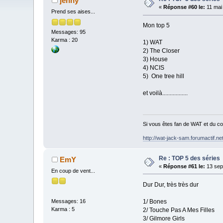
jenny
«
Réponse #60 le:
11 mai
Prend ses aises...
Mon top 5
Messages: 95
Karma : 20
1) WAT
2) The Closer
3) House
4) NCIS
5) One tree hill
et voilà.................
Si vous êtes fan de WAT et du cou
http://wat-jack-sam.forumactif.ne
Re : TOP 5 des séries
EmY
«
Réponse #61 le:
13 sep
En coup de vent...
Dur Dur, très très dur
1/ Bones
Messages: 16
Karma : 5
2/ Touche Pas A Mes Filles
3/ Gilmore Girls