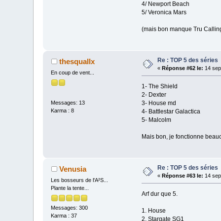
4/ Newport Beach
5/ Veronica Mars
(mais bon manque Tru Calling
Re : TOP 5 des séries
thesquallx
«
Réponse #62 le:
14 sep
En coup de vent...
1- The Shield
2- Dexter
3- House md
Messages: 13
Karma : 8
4- Battlestar Galactica
5- Malcolm
Mais bon, je fonctionne beau
Re : TOP 5 des séries
Venusia
«
Réponse #63 le:
14 sep
Les bosseurs de l'A²S...
Plante la tente...
Arf dur que 5.
Messages: 300
1. House
Karma : 37
2. Stargate SG1