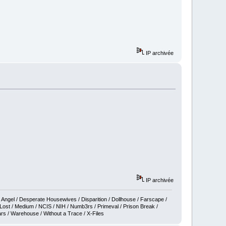
IP archivée
IP archivée
k Angel / Desperate Housewives / Disparition / Dollhouse / Farscape /
 Lost / Medium / NCIS / NIH / Numb3rs / Primeval / Prison Break /
ars / Warehouse / Without a Trace / X-Files