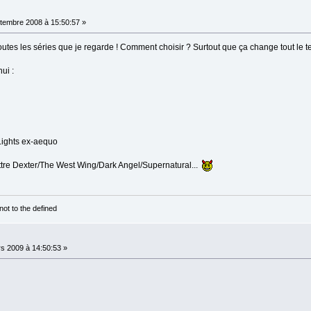
tembre 2008 à 15:50:57 »
ec toutes les séries que je regarde ! Comment choisir ? Surtout que ça change tout le 
ui :
Lights ex-aequo
ettre Dexter/The West Wing/Dark Angel/Supernatural...
not to the defined
s 2009 à 14:50:53 »