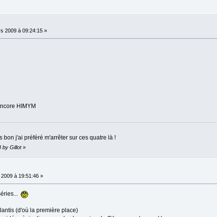
s 2009 à 09:24:15 »
encore HIMYM
s bon j'ai préféré m'arrêter sur ces quatre là !
 by Gillot
»
 2009 à 19:51:46 »
éries...
tlantis (d'où la première place)