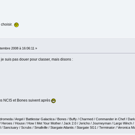
e choisir.
tembre 2008 à 16:06:11 »
 je suis pas douer pour classer, mais disons :
us NCIS et Bones suivent après
Andromeda / Angel / Battlestar Galactica / Bones / Buffy / Charmed / Commander in Chef / Dar
 / Heroes / House / How I Met Your Mother / Jack 2.0 / Jericho / Journeyman / Largo Winch /
/ Sanctuary / Scrubs / Smallville / Stargate Atlantis / Stargate SG1 / Terminator / Veronica M