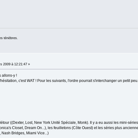
es ténèbres.
s 2009 à 12:21:47 »
 allons-y !
ésitation, c'est WAT ! Pour les suivants, l'ordre pourrait s'interchanger un petit peu
 détour ((Dexter, Lost, New York Unité Spéciale, Monk). Il y a eu aussi les mini-sé
onica's Closet, Dream On...), les feuilletons (Côte Ouest) et les séries plus ancie
 Nash Bridges, Miami Vice...)