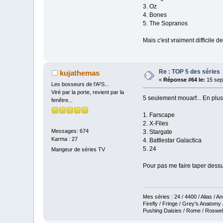
3. Oz
4. Bones
5. The Sopranos
Mais c'est vraiment difficile d
Re : TOP 5 des séries
kujathemas
«
Réponse #64 le:
15 sep
Les bosseurs de l'A²S...
Viré par la porte, revient par la
5 seulement mouarf... En plus
fenêtre...
1. Farscape
2. X-Files
Messages: 674
3. Stargate
Karma : 27
4. Battlestar Galactica
5. 24
Mangeur de séries TV
Pour pas me faire taper dess
Mes séries : 24 / 4400 / Alias / 
Firefly / Fringe / Grey's Anatomy
Pushing Daisies / Rome / Roswell 