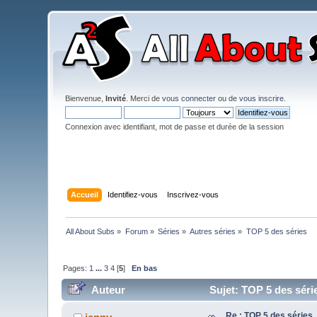
Bienvenue,
Invité
. Merci de
vous connecter
ou de
vous inscrire
.
Connexion avec identifiant, mot de passe et durée de la session
Accueil
Identifiez-vous
Inscrivez-vous
All About Subs
»
Forum
»
Séries
»
Autres séries
»
TOP 5 des séries
Pages:
1
...
3
4
[
5
]
En bas
Auteur
Sujet: TOP 5 des séri
Re : TOP 5 des séries