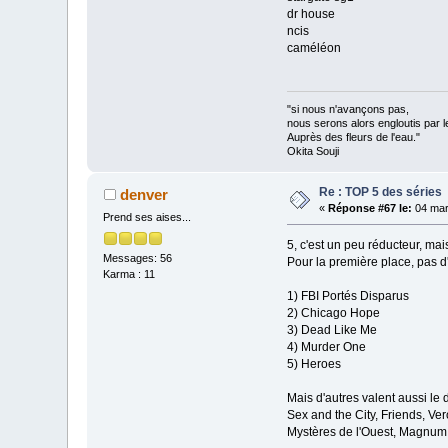
dr house
ncis
caméléon
"si nous n'avançons pas,
nous serons alors engloutis par l
Auprès des fleurs de l'eau."
Okita Souji
Re : TOP 5 des séries
denver
«
Réponse #67 le:
04 mar
Prend ses aises...
5, c'est un peu réducteur, mais
Messages: 56
Pour la première place, pas d'h
Karma : 11
1) FBI Portés Disparus
2) Chicago Hope
3) Dead Like Me
4) Murder One
5) Heroes
Mais d'autres valent aussi le
Sex and the City, Friends, Ver
Mystères de l'Ouest, Magnum,