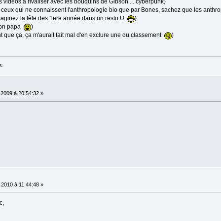
s vidéos à rivaliser avec les bouquins de Gibson ... cyberpunk)
 ceux qui ne connaissent l'anthropologie bio que par Bones, sachez que les anthro
imaginez la tête des 1ere année dans un resto U
)
 mon papa
)
nt que ça, ça m'aurait fait mal d'en exclure une du classement
)
s.
 2009 à 20:54:32 »
 2010 à 11:44:48 »
c,