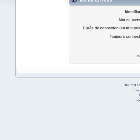
Identifia
Mot de pass
Durée de connexion (en minutes
Toujours connec
Mo
SMF 2.0.1
Simp
T
X