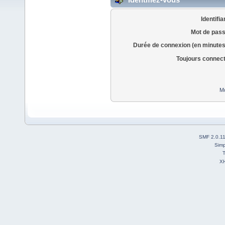
Identifia
Mot de pass
Durée de connexion (en minutes
Toujours connec
Mo
SMF 2.0.1
Simp
T
X